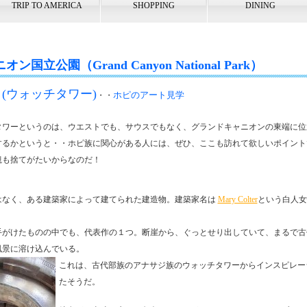
TRIP TO AMERICA
SHOPPING
DINING
国立公園（Grand Canyon National Park）
er (ウォッチタワー)
ホピのアート見学
・・
タワーというのは、ウエストでも、サウスでもなく、グランドキャニオンの東端に位
するかというと・・ホピ族に関心がある人には、ぜひ、ここも訪れて欲しいポイント
観も捨てがたいからなのだ！
はなく、ある建築家によって建てられた建造物。建築家名は
Mary Colter
という白人女性
手がけたものの中でも、代表作の１つ。断崖から、ぐっとせり出していて、まるで古
風景に溶け込んでいる。
これは、古代部族のアナサジ族のウォッチタワーからインスピレー
たそうだ。