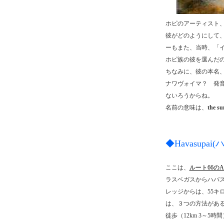
ホピのアーティスト
彼がどのようにして
ーもま
た、当時、「
ホピ族の彼を選んだ
ちなみに、彼の本名
ナワヴォイマ？ 発
ないろうからね。
名前の意味は、
the su
◆Havasupa
ここは、
ルート66のAr
ラスベガスからハバスパ
レッジからは、55キ
は、３つの方法があ
徒歩（12km 3～5