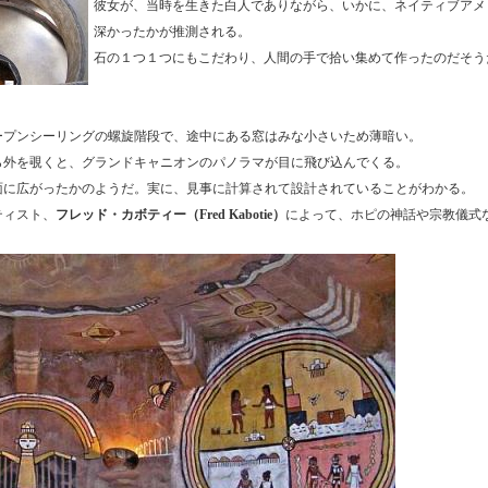
彼女が、当時を生きた白人でありながら、いかに、ネイティブアメ
深かったかが推測される。
石の１つ１つにもこだわり、人間の手で拾い集めて作ったのだそう
ープンシーリングの螺旋階段で、途中にある窓はみな小さいため薄暗い。
ら外を覗くと、グランドキャニオンのパノラマが目に飛び込んでくる。
面に広がったかのようだ。実に、見事に計算されて設計されていることがわかる。
ティスト、
フレッド・カボティー（Fred Kabotie）
によって、ホピの神話や宗教儀式