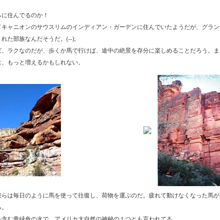
ろに住んでるのか！
ドキャニオンのサウスリムのインディアン・ガーデンに住んでいたようだが、グラン
た部族なんだそうだ。(--);
ば、ラクなのだが、歩くか馬で行けば、途中の絶景を存分に楽しめることだろう。ま
は、もっと増えるかもしれない。
彼らは毎日のように馬を使って往復し、荷物を運ぶのだ。疲れて動けなくなった馬が
る。
を含む青緑色の水で、アメリカ大自然の神秘の１つとも言われてる。