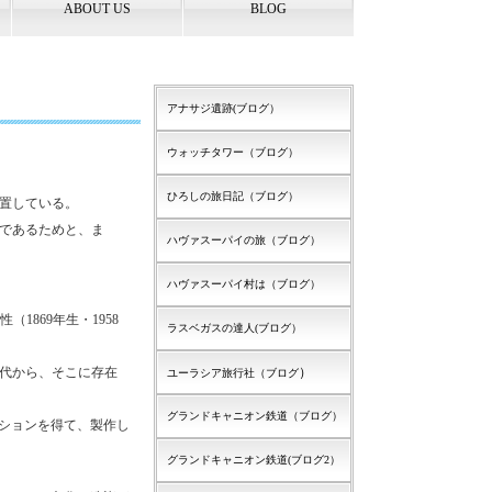
ABOUT US
BLOG
アナサジ遺跡(ブログ）
ウォッチタワー（ブログ）
ひろしの旅日記（ブログ）
置している。
であるためと、ま
ハヴァスーパイの旅（ブログ）
ハヴァスーパイ村は（ブログ）
（1869年生・1958
ラスベガスの達人(ブログ）
代から、そこに存在
）
ユーラシア旅行社（ブログ
グランドキャニオン鉄道（ブログ）
ションを得て、製作し
グランドキャニオン鉄道(ブログ2）