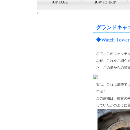
TOP PAGE
HOW TO TRIP
>
グランドキャニオン
◆Watch Tow
さて、このウォッチ
なぜ、これをご紹介
た、この塔からの景
実は、これは遺跡で
年没 ）
この建物は、彼女の
していたかのように