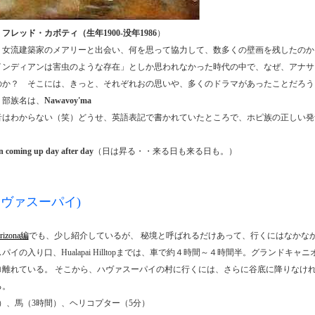
、
フレッド・カボティ（生年1900-没年1986
）
、女流建築家のメアリーと出会い、何を思って協力して、数多くの壁画を残したのか
インディアンは害虫のような存在」としか思われなかった時代の中で、なぜ、アナサ
のか？ そこには、きっと、それぞれおの思いや、多くのドラマがあったことだろう
、部族名は、
Nawavoy'ma
音はわからない（笑）どうせ、英語表記で書かれていたところで、ホピ族の正しい発
n coming up day after day
（日は昇る・・来る日も来る日も。）
i(ハヴァスーパイ)
izona編
でも、少し紹介しているが、 秘境と呼ばれるだけあって、行くにはなかな
イの入り口、Hualapai Hilltopまでは、車で約４時間～４時間半。グランドキャ
ロ離れている。 そこから、ハヴァスーパイの村に行くには、さらに谷底に降りなけれ
る。
時間）、馬（3時間）、ヘリコプター（5分）