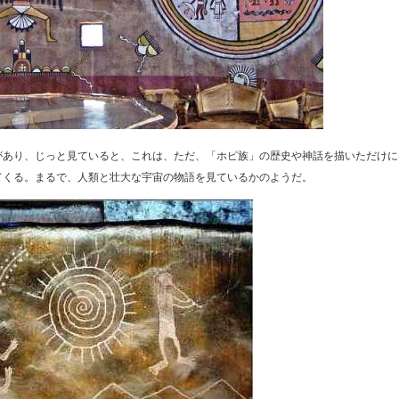
があり、じっと見ていると、これは、ただ、「ホピ族」の歴史や神話を描いただけに
てくる。まるで、人類と壮大な宇宙の物語を見ているかのようだ。