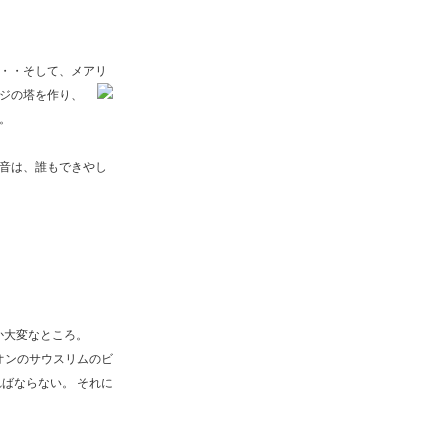
・・そして、メアリ
ジの塔を作り、
。
音は、誰もできやし
か大変なところ。
ニオンのサウスリムのビ
ばならない。 それに