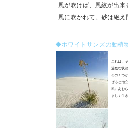
風が吹けば、風紋が出来
風に吹かれて、砂は絶え
◆ホワイトサンズの動植
これは、
過酷な状
その１つ
ぜると泡
風にあお
ましく生