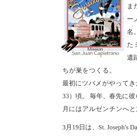
ま
ー
名
た
遺
ちが巣をつくる。
最初にツバメがやってきたのは、神
33）頃。 毎年、春先に
月にはアルゼンチンへと
3月19日は、St. Jose