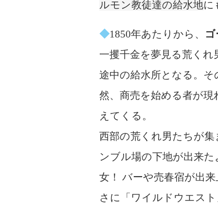
ルモン教徒達の給水地
に
◆
1850年あたりから、
ゴ
一攫千金を夢見る荒くれ
途中の給水所となる。そ
然、商売を始める者が現
えてくる。
西部の荒くれ男たちが集
ンブル場の下地が出来た
女！ バーや売春宿が出
さに「ワイルドウエスト