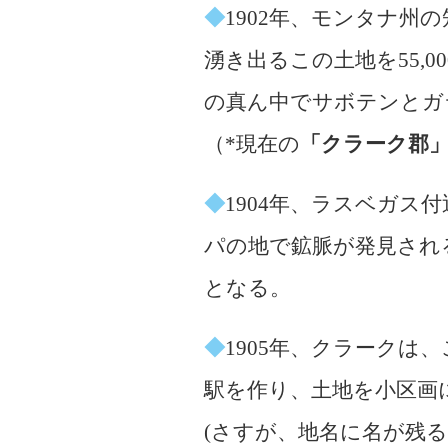
◆
1902年、モンタナ州
湧き出るこの土地を55,
の真ん中でサボテンとガ
（*現在の
「クラーク郡
◆
1904年、ラスベガ
パの地で鉱脈が発見され
となる。
◆
1905年、クラークは
駅を作り、土地を小区画
(さすが、地名に名が残